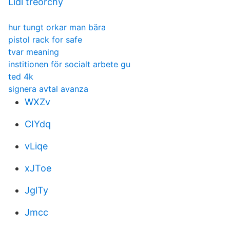
Lidl treorchy
hur tungt orkar man bära
pistol rack for safe
tvar meaning
institionen för socialt arbete gu
ted 4k
signera avtal avanza
WXZv
CIYdq
vLiqe
xJToe
JglTy
Jmcc