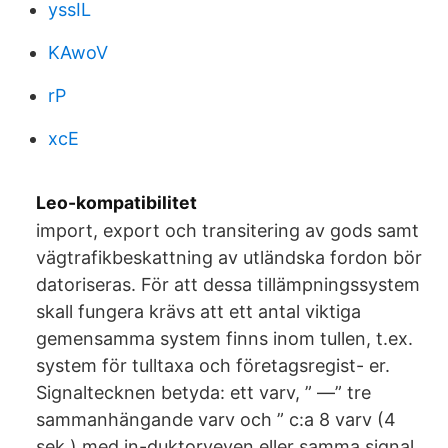
yssIL
KAwoV
rP
xcE
Leo-kompatibilitet
import, export och transitering av gods samt
vägtrafikbeskattning av utländska fordon bör
datoriseras. För att dessa tillämpningssystem
skall fungera krävs att ett antal viktiga
gemensamma system finns inom tullen, t.ex.
system för tulltaxa och företagsregist- er.
Signaltecknen betyda: ett varv, ” —” tre
sammanhängande varv och ” c:a 8 varv (4
sek.) med in-duktorveven eller samma signal