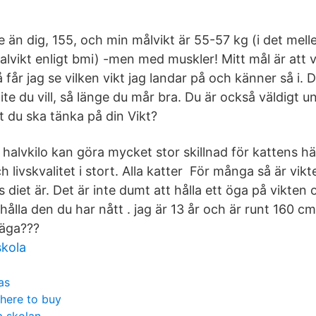
re än dig, 155, och min målvikt är 55-57 kg (i det mell
lvikt enligt bmi) -men med muskler! Mitt mål är att 
får jag se vilken vikt jag landar på och känner så i. 
lite du vill, så länge du mår bra. Du är också väldigt 
tt du ska tänka på din Vikt?
halvkilo kan göra mycket stor skillnad för kattens hä
 livskvalitet i stort. Alla katter För många så är vi
s diet är. Det är inte dumt att hålla ett öga på vikten 
r hålla den du har nått . jag är 13 år och är runt 160 c
väga???
skola
as
here to buy