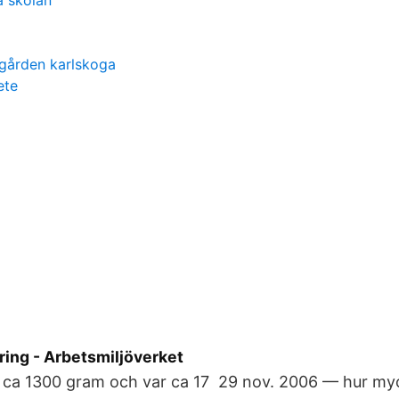
a skolan
gården karlskoga
ete
ring - Arbetsmiljöverket
de ca 1300 gram och var ca 17 29 nov. 2006 — hur my