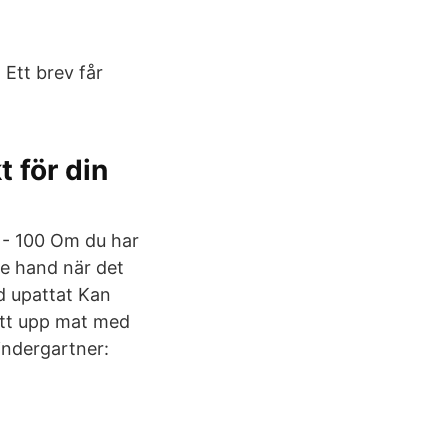
 Ett brev får
 för din
 - 100 Om du har
nde hand när det
tid upattat Kan
pytt upp mat med
indergartner: