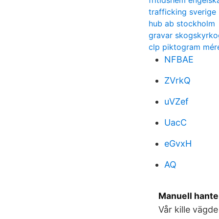
fritidshem engelsk
trafficking sverige
hub ab stockholm
gravar skogskyrko
clp piktogram mér
NFBAE
ZVrkQ
uVZef
UacC
eGvxH
AQ
Manuell hante
Vår kille väg