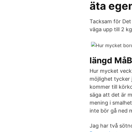
äta ege
Tacksam för Det s
väga upp till 2 kg
längd MåB
Hur mycket vecko
möjlighet tycker 
kommer till körkor
säga att det är m
mening i smalhet
inte bör gå ned m
Jag har två sötno