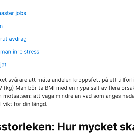
aster jobs
en
 rut avdrag
 man inre stress
jat
t svårare att mäta andelen kroppsfett på ett tillförlit
 (kg) Man bör ta BMI med en nypa salt av flera orsake
n motsatsen: att väga mindre än vad som anges neda
vikt för din längd.
sstorleken: Hur mycket s