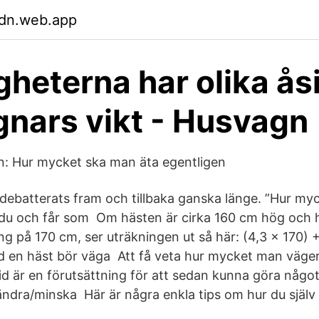
dn.web.app
heterna har olika ås
nars vikt - Husvagn
n: Hur mycket ska man äta egentligen
debatterats fram och tillbaka ganska länge. ”Hur myc
 du och får som Om hästen är cirka 160 cm hög och h
 på 170 cm, ser uträkningen ut så här: (4,3 x 170) +
 en häst bör väga Att få veta hur mycket man väger
tid är en förutsättning för att sedan kunna göra någo
ändra​/minska Här är några enkla tips om hur du själv 