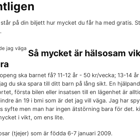
ntligen
tår på din biljett hur mycket du får ha med gratis. St
.
Så mycket är hälsosam vikt
ra
peng ska barnet få? 11-12 år - 50 kr/vecka; 13-14 år
jag du ska spara till ditt barn på lång sikt. En hjälpa
tet, första bilen eller insatsen till en lägenhet är all
indre än 19 i bmi som är det jag vill väga. Jag har s
s syfte men man har ingen ätstörning bara för det. k
ycket i vikt, om ens lite.
sar (tjejer) som är födda 6-7 januari 2009.