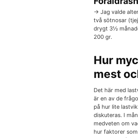
Föräldras
→ Jag valde alter
två sötnosar (tje
drygt 3½ månade
200 gr.
Hur myc
mest oc
Det här med lastv
är en av de fråg
på hur lite lastv
diskuteras. I mån
medveten om vad 
hur faktorer som