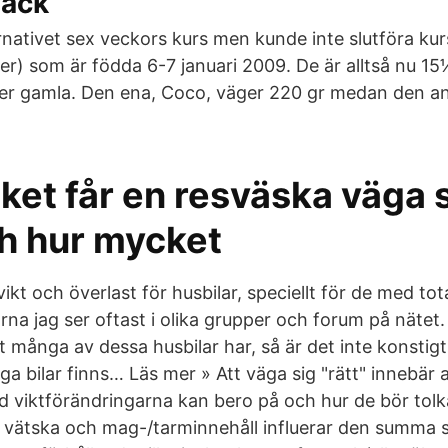
nack
nativet sex veckors kurs men kunde inte slutföra kurs
jer) som är födda 6-7 januari 2009. De är alltså nu 15
r gamla. Den ena, Coco, väger 220 gr medan den an
ket får en resväska väga
h hur mycket
ikt och överlast för husbilar, speciellt för de med tot
orna jag ser oftast i olika grupper och forum på näte
ikt många av dessa husbilar har, så är det inte konstigt
ga bilar finns… Läs mer » Att väga sig "rätt" innebär 
viktförändringarna kan bero på och hur de bör tolkas
 vätska och mag-/tarminnehåll influerar den summa 