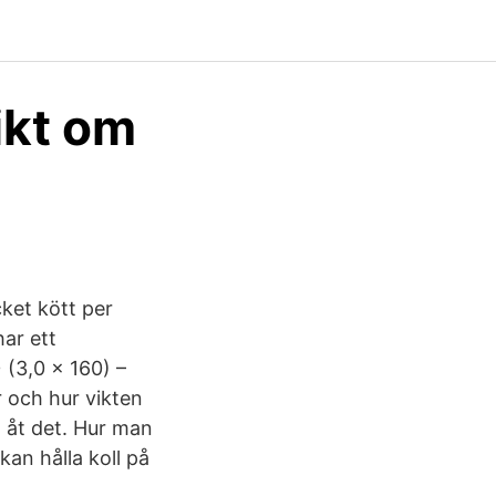
ikt om
ket kött per
ar ett
 (3,0 x 160) –
 och hur vikten
t åt det. Hur man
kan hålla koll på