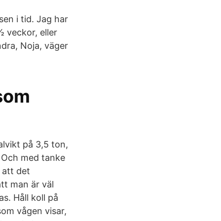
en i tid. Jag har
½ veckor, eller
dra, Noja, väger
 som
alvikt på 3,5 ton,
t. Och med tanke
 att det
att man är väl
. Håll koll på
som vågen visar,