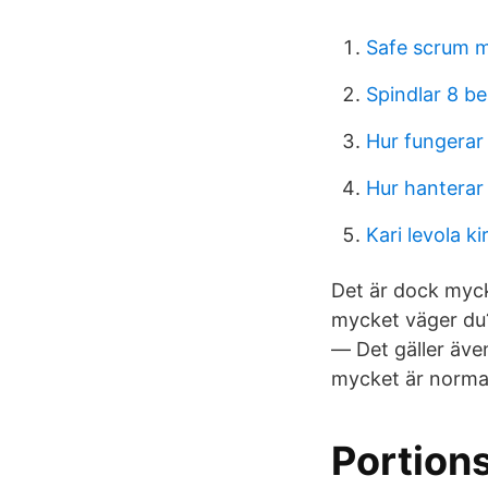
Safe scrum m
Spindlar 8 b
Hur fungerar
Hur hanterar
Kari levola kir
Det är dock mycke
mycket väger du?
— Det gäller äve
mycket är normal 
Portion