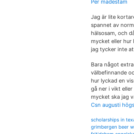
Per madestam
Jag är lite korta
spannet av norma
hälsosam, och då 
mycket eller hur 
jag tycker inte a
Bara något extra 
välbefinnande och
hur lyckad en vis
gå ner i vikt elle
mycket ska jag 
Csn augusti hög
scholarships in tex
grimbergen beer w