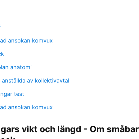
s
tad ansokan komvux
ck
lan anatomi
 anställda av kollektivavtal
ngar test
tad ansokan komvux
ngars vikt och längd - Om småbar