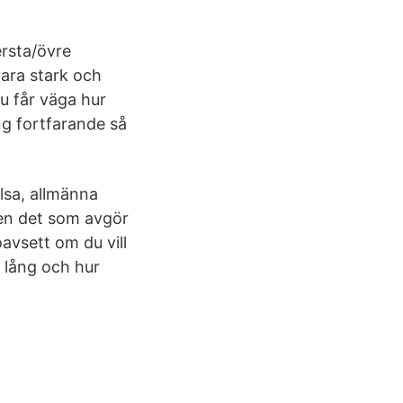
ersta/övre
vara stark och
Du får väga hur
ung fortfarande så
lsa, allmänna
kten det som avgör
oavsett om du vill
m lång och hur