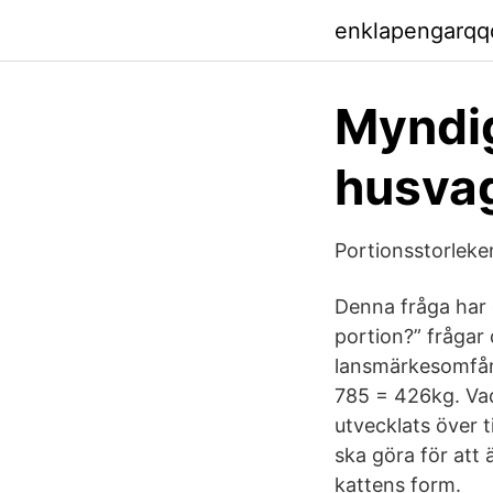
enklapengarqq
Myndig
husvag
Portionsstorleke
Denna fråga har 
portion?” frågar
lansmärkesomfång
785 = 426kg. Vad
utvecklats över 
ska göra för att 
kattens form.