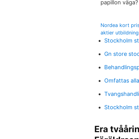
papillon väga?
Nordea kort pri
aktier utbildning
Stockholm s
Gn store sto
Behandlingsp
Omfattas alla
Tvangshandli
Stockholm s
Era tvååri