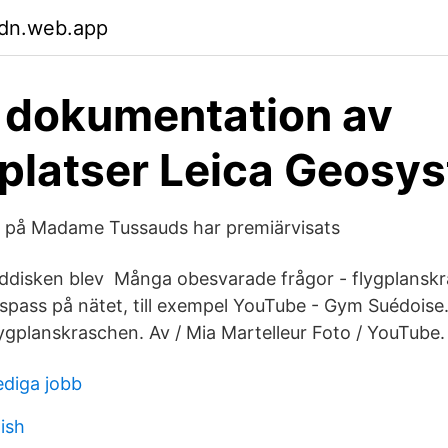
dn.web.app
l dokumentation av
platser Leica Geosy
r på Madame Tussauds har premiärvisats
ddisken blev Många obesvarade frågor - flygplansk
ispass på nätet, till exempel YouTube - Gym Suédoise.
lygplanskraschen. Av / Mia Martelleur Foto / YouTube.
ediga jobb
ish