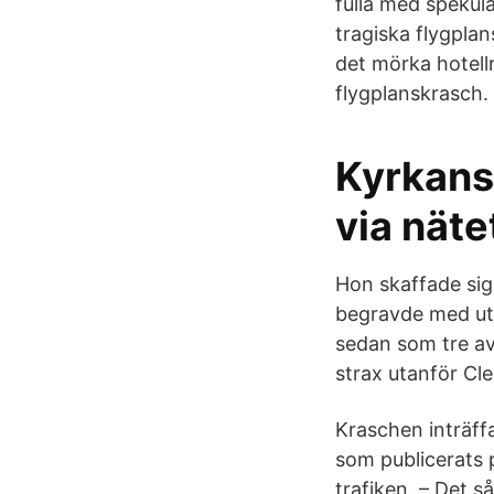
fulla med spekula
tragiska flygplan
det mörka hotell
flygplanskrasch.
Kyrkans
via näte
Hon skaffade sig
begravde med uts
sedan som tre a
strax utanför Cl
Kraschen inträffa
som publicerats p
trafiken. – Det s