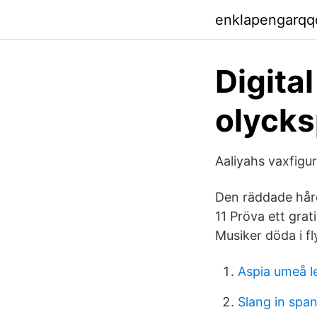
enklapengarqq
Digita
olycks
Aaliyahs vaxfigu
Den räddade hår
11 Pröva ett grat
Musiker döda i f
Aspia umeå l
Slang in span