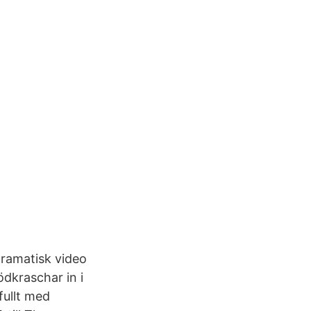
 dramatisk video
ödkraschar in i
fullt med