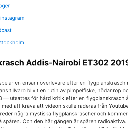
roger
 instagram
dcast
 stockholm
 krasch Addis-Nairobi ET302 20
pelar en ensam överlevare efter en flygplanskrasch
hans tillvaro blivit en rutin av pimpelfiske, nödanrop 
 — utsattes för hård kritik efter en flygplanskrasch å
 med att kräva att videon skulle raderas från Youtub
reder några mystiska flygplanskrascher och kommer 
å spåren. Och den här gången är spåren radioaktiva.