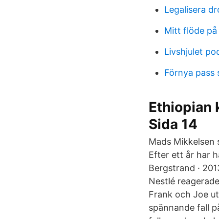
Legalisera d
Mitt flöde på
Livshjulet po
Förnya pass
Ethiopian
Sida 14
Mads Mikkelsen s
Efter ett år har 
Bergstrand · 2013
Nestlé reagerade
Frank och Joe ut
spännande fall p