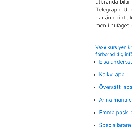
utbrända bilar
Telegraph. Up
har ännu inte 
men i nuläget 
Vaxelkurs yen k
förbered dig infö
Elsa anderss
Kalkyl app
Översätt jap
Anna maria c
Emma pask l
Speciallärar