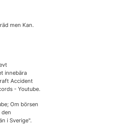
ygräd men Kan.
evt
et innebära
craft Accident
cords - Youtube.
ube; Om börsen
m den
n i Sverige".