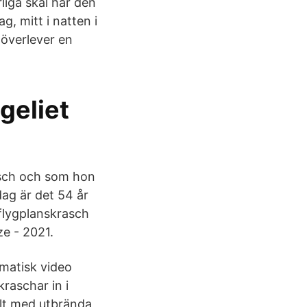
rliga skäl har den
g, mitt i natten i
överlever en
geliet
asch och som hon
dag är det 54 år
flygplanskrasch
ze - 2021.
amatisk video
raschar in i
ullt med utbrända