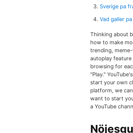
Sverige pa f
Vad galler p
Thinking about b
how to make mon
trending, meme-w
autoplay feature 
browsing for eac
"Play." YouTube's
start your own c
platform, we can
want to start yo
a YouTube channe
Nöjesgui