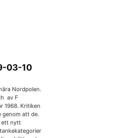
19-03-10
 nära Nordpolen.
och av F
r 1968. Kritiken
e genom att de.
ett nytt
 tankekategorier