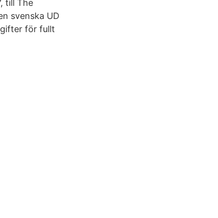
 till The
men svenska UD
fter för fullt