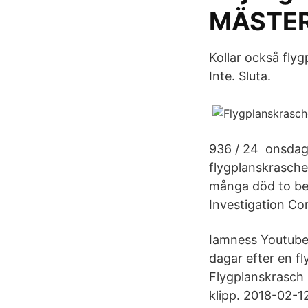
MÄSTER
Kollar också flyg
Inte. Sluta.
936 / 24 onsdag 2
flygplanskrascher
många död to be i
Investigation Co
Iamness Youtube
dagar efter en f
Flygplanskrasch i
klipp. 2018-02-12