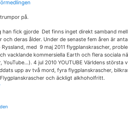
förmedlingen
strumpor på.
 han fick gjorde Det finns inget direkt samband mel
r och deras ålder. Under de senaste fem åren är antal
ve Ryssland, med 9 maj 2011 flygplanskrascher, prob
h vacklande kommersiella Earth och flera sociala n
r, YouTube…). 4 jul 2010 YOUTUBE Världens största v
ddats upp av två mord, fyra flygplanskrascher, bilkr
Flygplanskrascher och äckligt alkhoholfritt.
r
lden