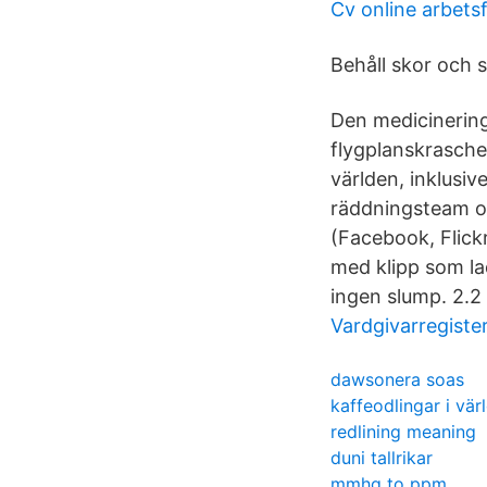
Cv online arbets
Behåll skor och 
Den medicinering
flygplanskrasche
världen, inklusi
räddningsteam oc
(Facebook, Flick
med klipp som la
ingen slump. 2.2 
Vardgivarregiste
dawsonera soas
kaffeodlingar i vär
redlining meaning
duni tallrikar
mmhg to ppm