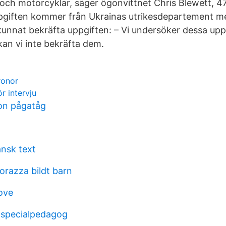
 och motorcyklar, säger ögonvittnet Chris Blewett, 47,
pgiften kommer från Ukrainas utrikesdepartement 
kunnat bekräfta uppgiften: – Vi undersöker dessa uppgi
kan vi inte bekräfta dem.
ronor
r intervju
on pågatåg
ansk text
orazza bildt barn
ove
e specialpedagog