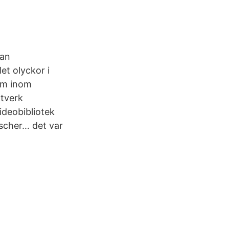
lan
et olyckor i
lem inom
ätverk
ideobibliotek
ascher… det var