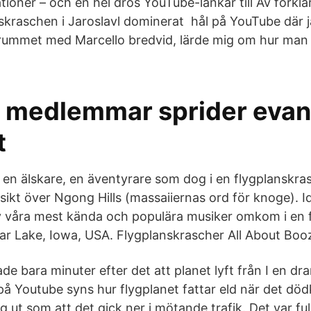
tioner – och en hel drös YouTube-länkar till Av förkla
skraschen i Jaroslavl dominerat hål på YouTube där ja
rummet med Marcello bredvid, lärde mig om hur man 
 medlemmar sprider evan
t
 en älskare, en äventyrare som dog i en flygplanskr
ikt över Ngong Hills (massaiiernas ord för knoge). I
v våra mest kända och populära musiker omkom i en 
ear Lake, Iowa, USA. Flygplanskrascher All About Boo
de bara minuter efter det att planet lyft från I en dr
å Youtube syns hur flygplanet fattar eld när det dödk
åg ut som att det gick ner i mötande trafik. Det var f