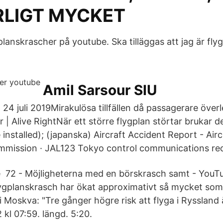
LIGT MYCKET
planskrascher på youtube. Ska tilläggas att jag är fl
Amil Sarsour SIU
4 juli 2019Mirakulösa tillfällen då passagerare överl
 | Alive RightNär ett större flygplan störtar brukar d
nstalled); (japanska) Aircraft Accident Report - Air
mmission · JAL123 Tokyo control communications re
 72 - Möjligheterna med en börskrasch samt - YouT
lygplanskrasch har ökat approximativt så mycket so
 Moskva: "Tre gånger högre risk att flyga i Ryssland ä
 kl 07:59. längd. 5:20.