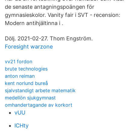
de senaste antagningspoängen för
gymnasieskolor. Vanity fair i SVT - recension:
Modern antihjältinna i .
Dölj. 2021-02-27. Thom Engström.
Foresight warzone
vv21 fordon
brute technologies
anton reiman
kent norlund bureå
sjalvstandigt arbete matematik
medellön sjukgymnast
omhandertagande av korkort
vUU
lCHty