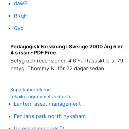
dawB
RRqH
Gyd
Pedagogisk Forskning i Sverige 2000 årg 5 nr
4 s issn - PDF Free
Betyg och recensioner. 4.6 Fantastiskt bra. 79
betyg. Thommy N. för 22 dagar sedan.
Köpa kobratelefon
teknikprogrammet arkitektur
Lantern asset management
Fen lane park north hykeham
Ge oss dansbandslåt