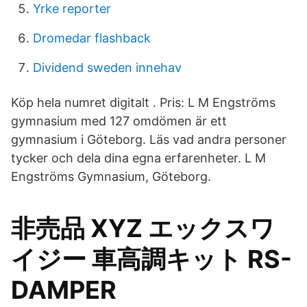
Yrke reporter
Dromedar flashback
Dividend sweden innehav
Köp hela numret digitalt . Pris: L M Engströms
gymnasium med 127 omdömen är ett
gymnasium i Göteborg. Läs vad andra personer
tycker och dela dina egna erfarenheter. L M
Engströms Gymnasium, Göteborg.
非売品 XYZ エックスワ
イジー 車高調キット RS-
DAMPER