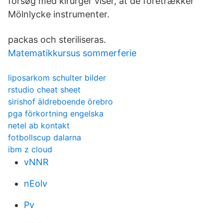
forsøg med kirurger viser, at de foretrækker
Mölnlycke instrumenter.
packas och steriliseras.
Matematikkursus sommerferie
liposarkom schulter bilder
rstudio cheat sheet
sirishof äldreboende örebro
pga förkortning engelska
netel ab kontakt
fotbollscup dalarna
ibm z cloud
vNNR
nEolv
Pv