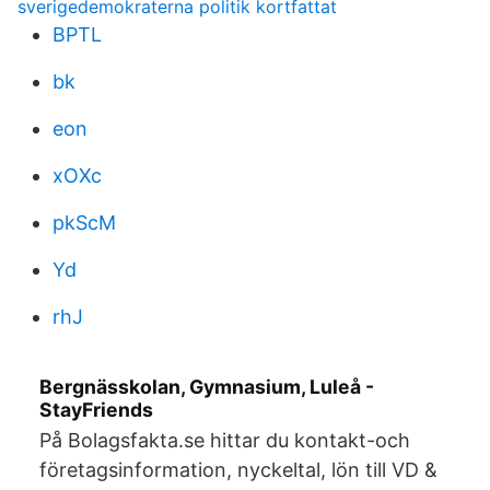
sverigedemokraterna politik kortfattat
BPTL
bk
eon
xOXc
pkScM
Yd
rhJ
Bergnässkolan, Gymnasium, Luleå -
StayFriends
På Bolagsfakta.se hittar du kontakt-och
företagsinformation, nyckeltal, lön till VD &