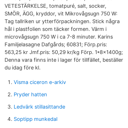
VETESTÄRKELSE, tomatpuré, salt, socker,
SMÖR, ÄGG, kryddor, vit Mikrovågsugn 750 W:
Tag tallriken ur ytterförpackningen. Stick några
hål i plastfolien som täcker formen. Värm i
microvågsugn 750 W i ca 7-8 minuter. Karins
Familjelasagne Dafgårds; 60831; Förp.pris:
563,25 kr Jmf.pris: 50,29 kr/kg Förp. 1*8x1400g;
Denna vara finns inte i lager för tillfället, beställer
du idag före kl.
Visma ciceron e-arkiv
Pryder hatten
Ledvärk stillasittande
Soptipp munkedal