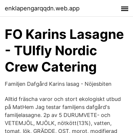
enklapengarqqdn.web.app
FO Karins Lasagne
- TUIfly Nordic
Crew Catering
Familjen Dafgård Karins lasag - Nöjesbiten
Alltid fräscha varor och stort ekologiskt utbud
på MatHem Jag testar familjens dafgård's
familjelasagne. 2p av 5 DURUMVETE- och
VETEMJÖL, MJÖLK, nötkött(13%), vatten,
tomat, lök, GRÄDDE, OST, morot, modifierad